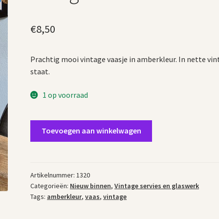
€
8,50
Prachtig mooi vintage vaasje in amberkleur. In nette vi
staat.
1 op voorraad
Vintage
Toevoegen aan winkelwagen
vaas
amberkleur
aantal
Artikelnummer:
1320
Categorieën:
Nieuw binnen
,
Vintage servies en glaswerk
Tags:
amberkleur
,
vaas
,
vintage