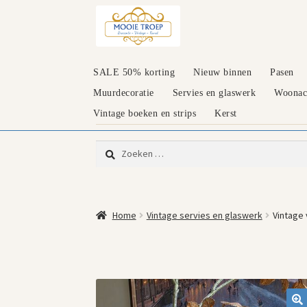
Ga
Ga
door
naar
naar
de
navigatie
inhoud
SALE 50% korting
Nieuw binnen
Pasen
Muurdecoratie
Servies en glaswerk
Woonacc
Vintage boeken en strips
Kerst
Zoeken
naar:
Home
Vintage servies en glaswerk
Vintage