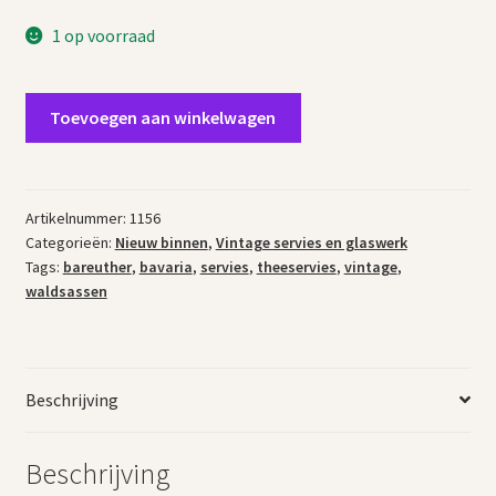
1 op voorraad
Vintage
Toevoegen aan winkelwagen
theeservies
Bareuther
Waldsassen
Bavaria
Artikelnummer:
1156
Categorieën:
Nieuw binnen
,
Vintage servies en glaswerk
aantal
Tags:
bareuther
,
bavaria
,
servies
,
theeservies
,
vintage
,
waldsassen
Beschrijving
Beschrijving