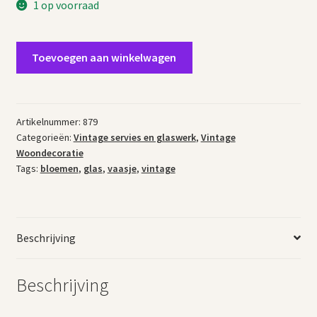
1 op voorraad
Vintage
Toevoegen aan winkelwagen
vaasje
glas
gegraveerde
bloemen
Artikelnummer:
879
Categorieën:
Vintage servies en glaswerk
,
Vintage
aantal
Woondecoratie
Tags:
bloemen
,
glas
,
vaasje
,
vintage
Beschrijving
Beschrijving