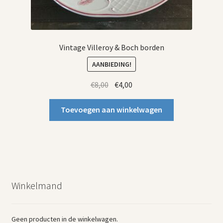
Vintage Villeroy & Boch borden
AANBIEDING!
Oorspronkelijke
Huidige
€
8,00
€
4,00
prijs
prijs
was:
is:
Toevoegen aan winkelwagen
€8,00.
€4,00.
Winkelmand
Geen producten in de winkelwagen.