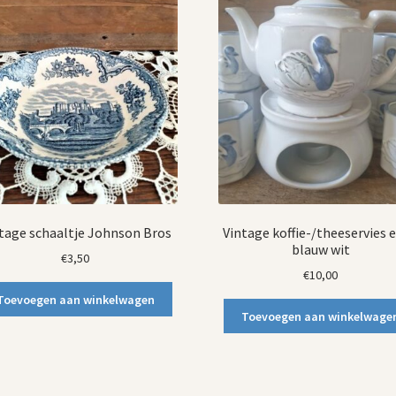
tage schaaltje Johnson Bros
Vintage koffie-/theeservies 
blauw wit
€
3,50
€
10,00
Toevoegen aan winkelwagen
Toevoegen aan winkelwage