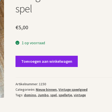
spel
€
5,00
1 op voorraad
Vintage
Toevoegen aan winkelwagen
dieren
Domino
spel
aantal
Artikelnummer:
1150
Categorieën:
Nieuw binnen
,
Vintage speelgoed
Tags:
domino
,
Jumbo
,
spel
,
spelletje
,
vintage