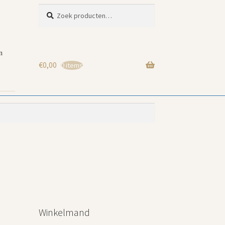
Zoeken
Zoeken
naar:
n
€
0,00
0 items
Winkelmand