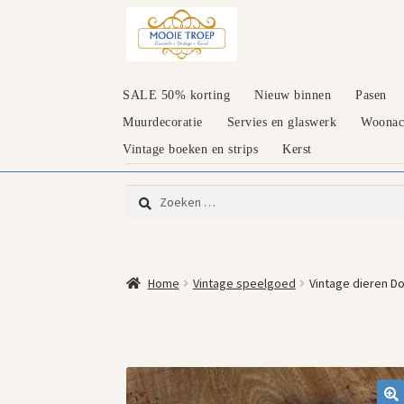
Ga
Ga
door
naar
naar
de
navigatie
inhoud
SALE 50% korting
Nieuw binnen
Pasen
Muurdecoratie
Servies en glaswerk
Woonacc
Vintage boeken en strips
Kerst
Zoeken
naar:
Home
Vintage speelgoed
Vintage dieren D