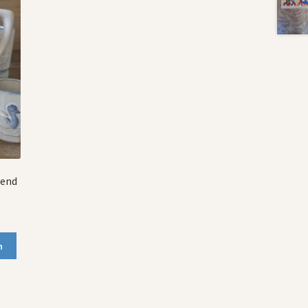
eend
n