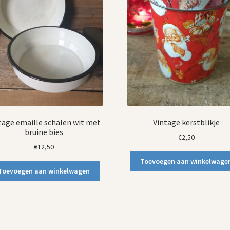
tage emaille schalen wit met
Vintage kerstblikje
bruine bies
€
2,50
€
12,50
Toevoegen aan winkelwage
Toevoegen aan winkelwagen