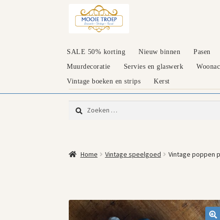
Ga
Ga
door
naar
naar
de
navigatie
inhoud
SALE 50% korting
Nieuw binnen
Pasen
Muurdecoratie
Servies en glaswerk
Woonacc
Vintage boeken en strips
Kerst
Zoeken
naar:
Home
Vintage speelgoed
Vintage poppen 