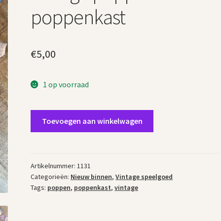
poppenkast
€
5,00
1 op voorraad
Vintage
Toevoegen aan winkelwagen
poppen
poppenkast
aantal
Artikelnummer:
1131
Categorieën:
Nieuw binnen
,
Vintage speelgoed
Tags:
poppen
,
poppenkast
,
vintage