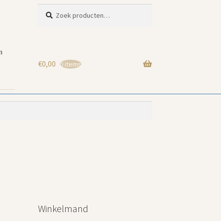
Zoeken
Zoeken
naar:
n
€
0,00
0 items
Winkelmand