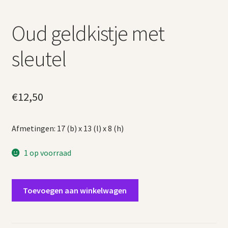
Oud geldkistje met
sleutel
€
12,50
Afmetingen: 17 (b) x 13 (l) x 8 (h)
1 op voorraad
Oud
Toevoegen aan winkelwagen
geldkistje
met
sleutel