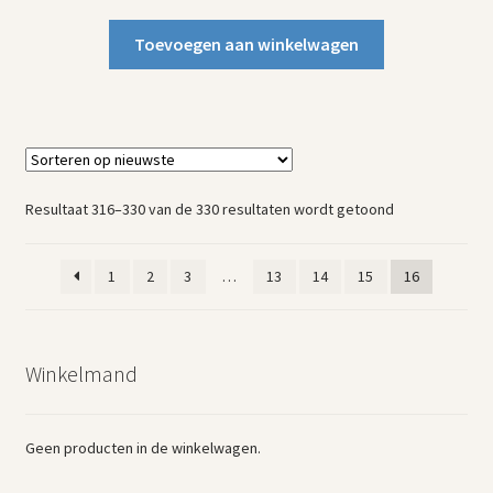
prijs
prijs
was:
is:
Toevoegen aan winkelwagen
€10,00.
€5,00.
Gesorteerd
Resultaat 316–330 van de 330 resultaten wordt getoond
op
nieuwste
1
2
3
…
13
14
15
16
Winkelmand
Geen producten in de winkelwagen.