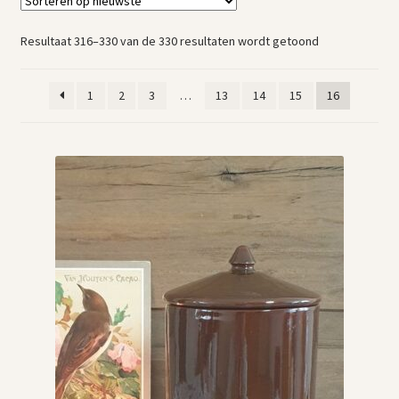
Vintage boeken en strips
Gesorteerd
Resultaat 316–330 van de 330 resultaten wordt getoond
Kerst
op
nieuwste
1
2
3
…
13
14
15
16