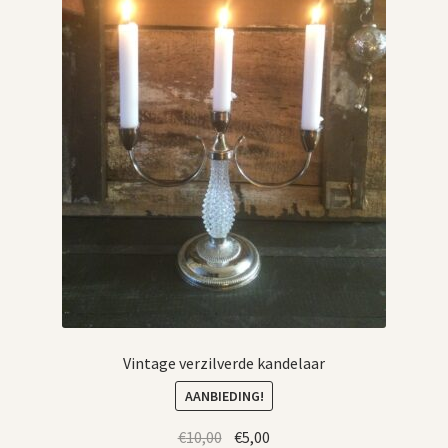
Vintage verzilverde kandelaar
AANBIEDING!
Oorspronkelijke
Huidige
€
10,00
€
5,00