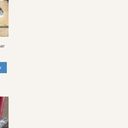
aar
n