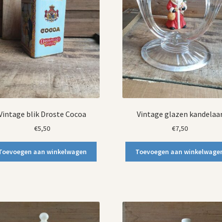
Vintage blik Droste Cocoa
Vintage glazen kandelaa
€
5,50
€
7,50
Toevoegen aan winkelwagen
Toevoegen aan winkelwage