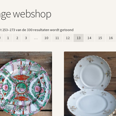
tage webshop
Gesorteerd
t 253–273 van de 330 resultaten wordt getoond
op
1
2
3
…
10
11
12
13
14
15
16
nieuwste