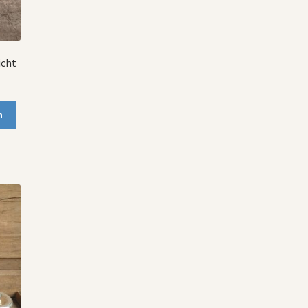
icht
n