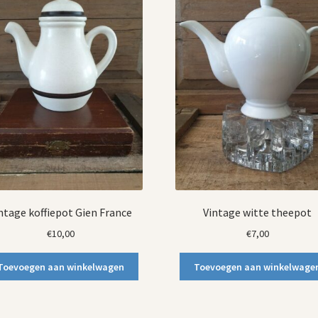
ntage koffiepot Gien France
Vintage witte theepot
€
10,00
€
7,00
Toevoegen aan winkelwagen
Toevoegen aan winkelwage