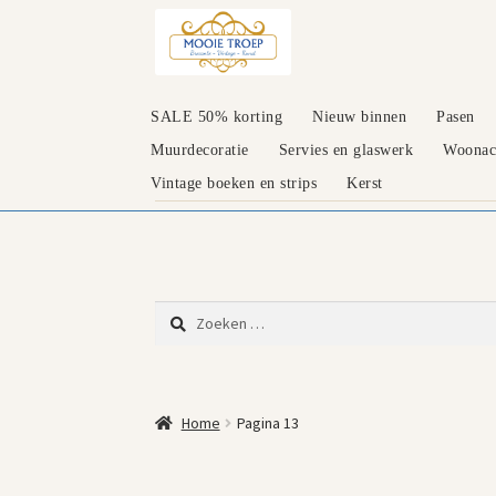
Ga
Ga
door
naar
naar
de
navigatie
inhoud
SALE 50% korting
Nieuw binnen
Pasen
Muurdecoratie
Servies en glaswerk
Woonacc
Vintage boeken en strips
Kerst
Zoeken
naar:
Home
Pagina 13