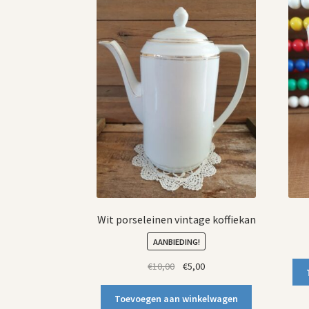
Wit porseleinen vintage koffiekan
AANBIEDING!
Oorspronkelijke
Huidige
€
10,00
€
5,00
prijs
prijs
was:
is:
Toevoegen aan winkelwagen