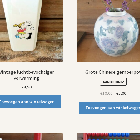
Vintage luchtbevochtiger
Grote Chinese gemberpo
verwarming
AANBIEDING!
€
4,50
Oorspronkelij
Huidig
€
10,00
€
5,00
prijs
prijs
Toevoegen aan winkelwagen
was:
is:
Toevoegen aan winkelwage
€10,00.
€5,00.