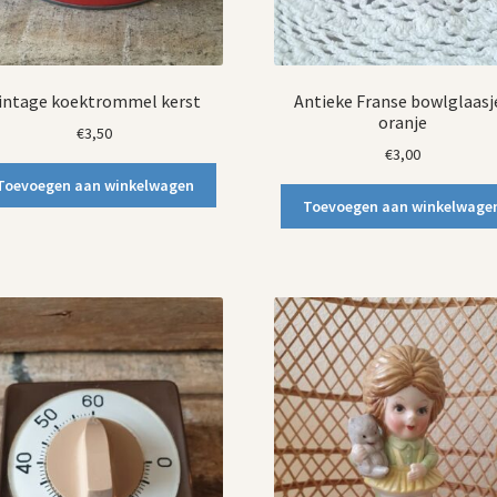
intage koektrommel kerst
Antieke Franse bowlglaasj
oranje
€
3,50
€
3,00
Toevoegen aan winkelwagen
Toevoegen aan winkelwage