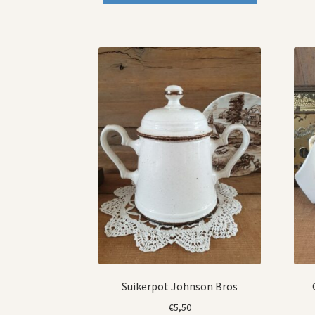
€10,00.
€5,00.
Suikerpot Johnson Bros
€
5,50