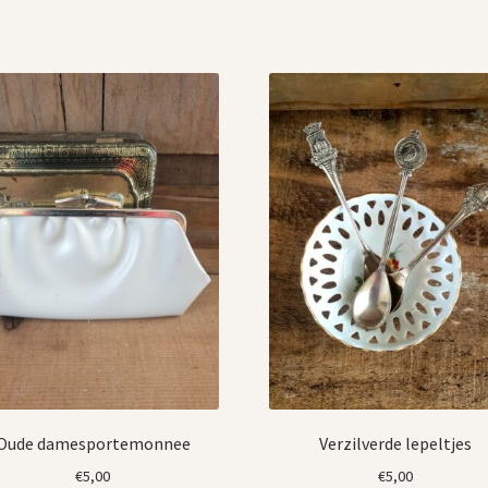
Oude damesportemonnee
Verzilverde lepeltjes
€
5,00
€
5,00