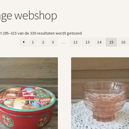
tage webshop
Gesorteerd
t 295–315 van de 330 resultaten wordt getoond
op
1
2
3
…
12
13
14
15
16
nieuwste