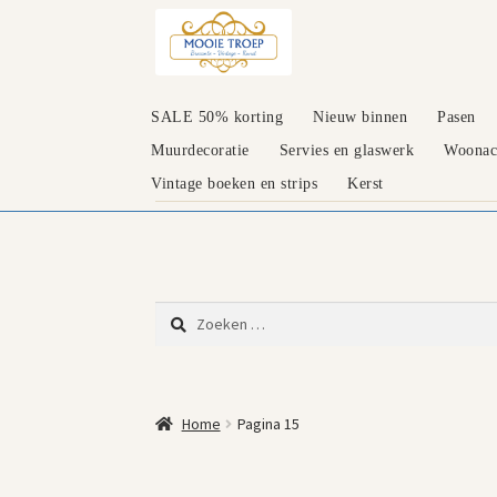
Ga
Ga
door
naar
naar
de
navigatie
inhoud
SALE 50% korting
Nieuw binnen
Pasen
Muurdecoratie
Servies en glaswerk
Woonacc
Vintage boeken en strips
Kerst
Zoeken
naar:
Home
Pagina 15