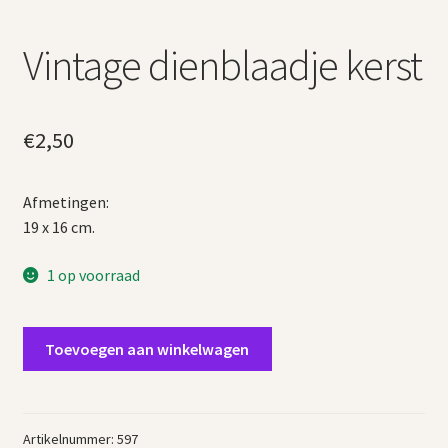
Vintage dienblaadje kerst
€
2,50
Afmetingen:
19 x 16 cm.
1 op voorraad
Vintage
Toevoegen aan winkelwagen
dienblaadje
kerst
aantal
Artikelnummer:
597