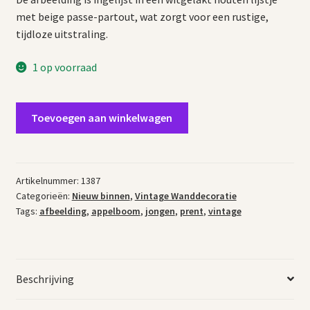
met beige passe-partout, wat zorgt voor een rustige,
tijdloze uitstraling.
1 op voorraad
Vintage
Toevoegen aan winkelwagen
prent
jongetje
bij
appelboom
Artikelnummer:
1387
Categorieën:
Nieuw binnen
,
Vintage Wanddecoratie
aantal
Tags:
afbeelding
,
appelboom
,
jongen
,
prent
,
vintage
Beschrijving