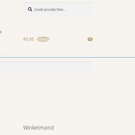
Zoeken
Zoeken
naar:
n
€
0,00
0 items
Winkelmand