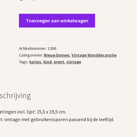
Vintage
Toevoegen aan winkelwagen
prent
kind
met
katjes
Artikelnummer:
1386
Categorieën:
Nieuw binnen
,
Vintage Wanddecoratie
aantal
Tags:
katjes
,
kind
,
prent
,
vintage
schrijving
tingen incl. lijst: 15,5 x 19,5 cm.
t: vintage met gebruikerssporen passend bij de leeftijd.