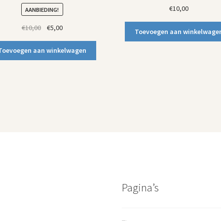
€
10,00
AANBIEDING!
Oorspronkelijke
Huidige
€
10,00
€
5,00
Toevoegen aan winkelwage
prijs
prijs
was:
is:
Toevoegen aan winkelwagen
€10,00.
€5,00.
Pagina’s