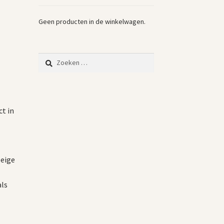
Geen producten in de winkelwagen.
Zoeken
naar:
ct in
beige
als