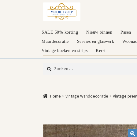
Ga
Ga
door
naar
naar
de
navigatie
inhoud
SALE 50% korting
Nieuw binnen
Pasen
Muurdecoratie
Servies en glaswerk
Woonacc
Vintage boeken en strips
Kerst
Zoeken
naar:
Home
Vintage Wanddecoratie
Vintage prent