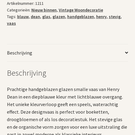
Artikelnummer:
1211
Categorieën:
Nieuw binnen
,
Vintage Woondecoratie
Tags:
blauw
,
dean
,
glas
,
glazen
,
handgeblazen
,
henry
,
stevig
,
vaas
Beschrijving
Beschrijving
Prachtige handgeblazen glazen smalle vaas van Henry
Dean in een diepblauwe kleur met lichtblauwe overgang.
Het unieke kleurverloop geeft een speels, waterachtig
effect. Deze designvaas is perfect voor boeketten,
droogbloemen of als los decoratiestuk. Het stevige glas
en de organische vorm zorgen voor een luxe uitstraling die
past in zowel moderne als klassieke interieurs.