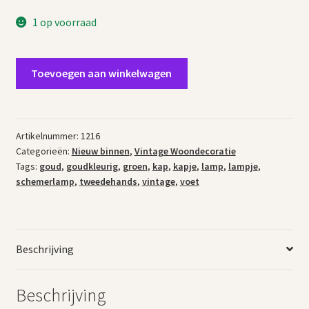
1 op voorraad
Vintage
Toevoegen aan winkelwagen
lampje
goudkleurige
voet
aantal
Artikelnummer:
1216
Categorieën:
Nieuw binnen
,
Vintage Woondecoratie
Tags:
goud
,
goudkleurig
,
groen
,
kap
,
kapje
,
lamp
,
lampje
,
schemerlamp
,
tweedehands
,
vintage
,
voet
Beschrijving
Beschrijving