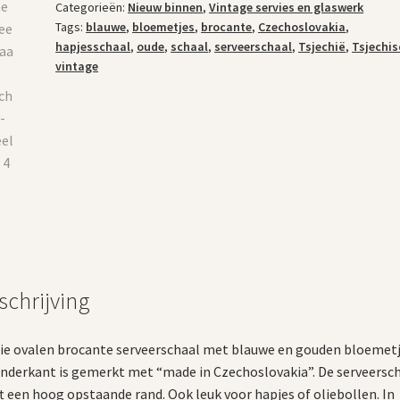
Categorieën:
Nieuw binnen
,
Vintage servies en glaswerk
Tags:
blauwe
,
bloemetjes
,
brocante
,
Czechoslovakia
,
hapjesschaal
,
oude
,
schaal
,
serveerschaal
,
Tsjechië
,
Tsjechis
vintage
schrijving
e ovalen brocante serveerschaal met blauwe en gouden bloemetj
nderkant is gemerkt met “made in Czechoslovakia”. De serveersc
t een hoog opstaande rand. Ook leuk voor hapjes of oliebollen. In