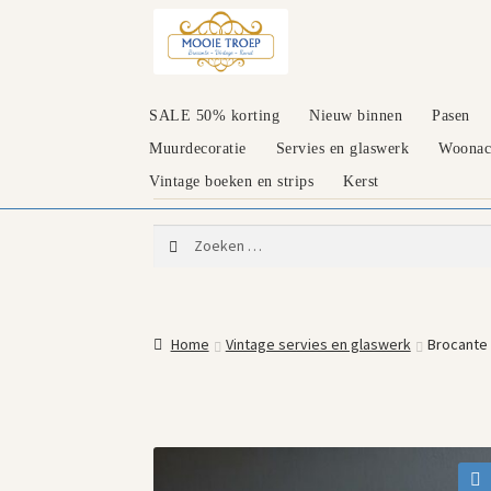
Ga
Ga
door
naar
naar
de
navigatie
inhoud
SALE 50% korting
Nieuw binnen
Pasen
Muurdecoratie
Servies en glaswerk
Woonacc
Vintage boeken en strips
Kerst
Zoeken
naar:
Home
Vintage servies en glaswerk
Brocante 