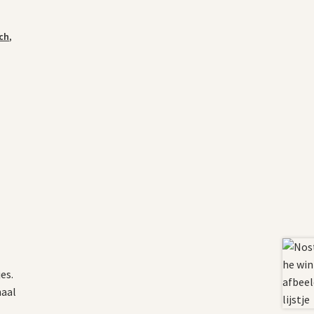
ch
,
es.
haal