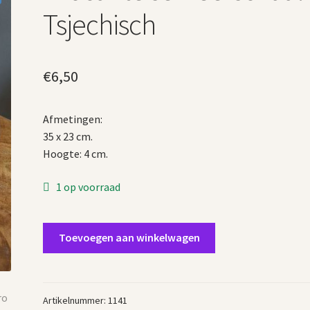
Tsjechisch
€
6,50
Afmetingen:
35 x 23 cm.
Hoogte: 4 cm.
1 op voorraad
Brocante
Toevoegen aan winkelwagen
serveerschaal
Tsjechisch
aantal
Artikelnummer:
1141