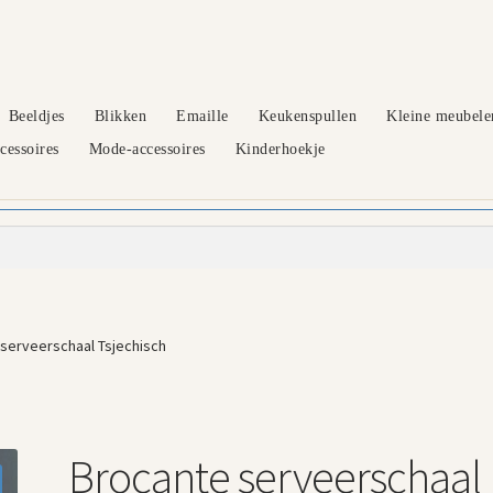
Beeldjes
Blikken
Emaille
Keukenspullen
Kleine meubele
essoires
Mode-accessoires
Kinderhoekje
serveerschaal Tsjechisch
Brocante serveerschaal