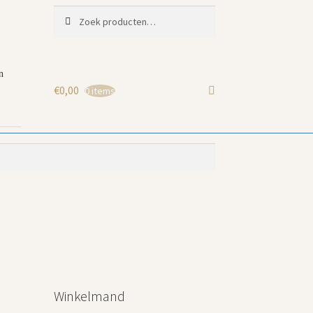
Zoeken
Zoeken
naar:
n
€
0,00
0 items
Winkelmand