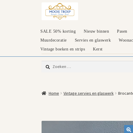
Ga
Ga
door
naar
naar
de
navigatie
inhoud
SALE 50% korting
Nieuw binnen
Pasen
Muurdecoratie
Servies en glaswerk
Woonacc
Vintage boeken en strips
Kerst
Zoeken
naar:
Home
Vintage servies en glaswerk
Brocant