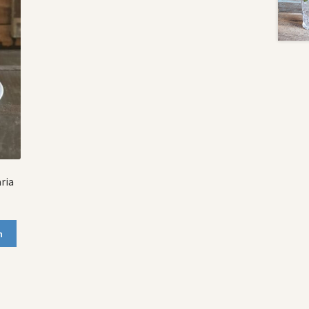
ria
n