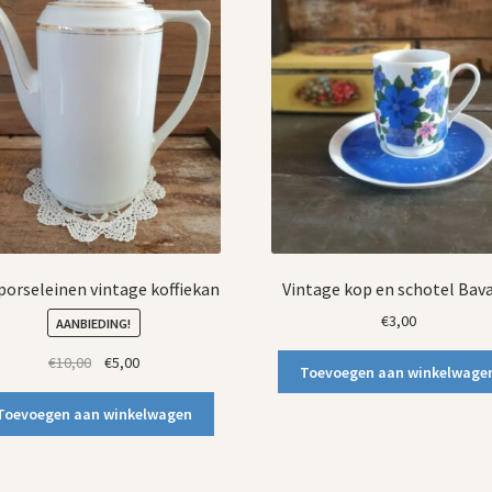
porseleinen vintage koffiekan
Vintage kop en schotel Bava
€
3,00
AANBIEDING!
Oorspronkelijke
Huidige
€
10,00
€
5,00
Toevoegen aan winkelwage
prijs
prijs
was:
is:
Toevoegen aan winkelwagen
€10,00.
€5,00.