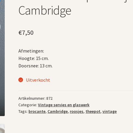
Cambridge
€
7,50
Afmetingen:
Hoogte: 15 cm.
Doorsnee: 13 cm.
Uitverkocht
Artikelnummer:
872
Categorie:
Vintage servies en glaswerk
Tags:
brocante
,
Cambridge
,
roosjes
,
theepot
,
vintage