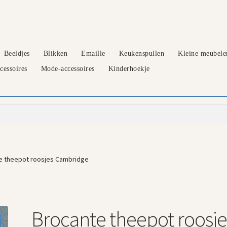
Beeldjes
Blikken
Emaille
Keukenspullen
Kleine meubele
essoires
Mode-accessoires
Kinderhoekje
e theepot roosjes Cambridge
Brocante theepot roosje